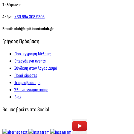
Τηλέφωνα:
Αθήνα:
+30 694 308 9206
Email: club@epikinoniaclub.gr
Γρήγορη Πρόσβαση
Προ-εγγραφή Μέλους
Επερχόμενα events
Σύνδεση στον λογαριασμό
Ποιοί είμαστε
Τι πρεσβεύουμε
Έλα να γνωριστούμε
Blog
Θα μας βρείτε στα Social