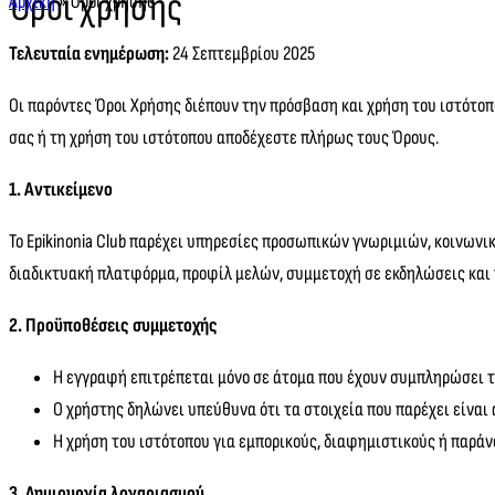
Όροι χρήσης
Αρχική
»
Όροι χρήσης
Τελευταία ενημέρωση:
24 Σεπτεμβρίου 2025
Οι παρόντες Όροι Χρήσης διέπουν την πρόσβαση και χρήση του ιστότο
σας ή τη χρήση του ιστότοπου αποδέχεστε πλήρως τους Όρους.
1. Αντικείμενο
Το Epikinonia Club παρέχει υπηρεσίες προσωπικών γνωριμιών, κοινων
διαδικτυακή πλατφόρμα, προφίλ μελών, συμμετοχή σε εκδηλώσεις και
2. Προϋποθέσεις συμμετοχής
Η εγγραφή επιτρέπεται μόνο σε άτομα που έχουν συμπληρώσει το
Ο χρήστης δηλώνει υπεύθυνα ότι τα στοιχεία που παρέχει είναι 
Η χρήση του ιστότοπου για εμπορικούς, διαφημιστικούς ή παρά
3. Δημιουργία λογαριασμού