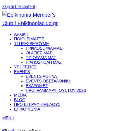
Skip to the content
ΑΡΧΙΚΉ
ΠΟΙΟΊ ΕΊΜΑΣΤΕ
ΤΙ ΠΡΕΣΒΕΎΟΥΜΕ
Η ΦΙΛΟΣΟΦΊΑ ΜΑΣ
ΟΙ ΑΞΊΕΣ ΜΑΣ
ΤΟ ΌΡΑΜΑ ΜΑΣ
Η ΑΠΟΣΤΟΛΉ ΜΑΣ
ΥΠΗΡΕΣΊΕΣ
EVENTS
EVENTS ΑΘΉΝΑ
EVENTS ΘΕΣΣΑΛΟΝΊΚΗ
ΕΚΔΡΟΜΈΣ
ΠΡΌΓΡΑΜΜΑ ΑΥΓΟΎΣΤΟΥ 2026
MEDIA
BLOG
ΠΡΟ-ΕΓΓΡΑΦΉ ΜΈΛΟΥΣ
ΕΠΙΚΟΙΝΩΝΊΑ
MENU