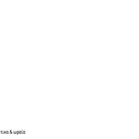
έτικα & ωραία