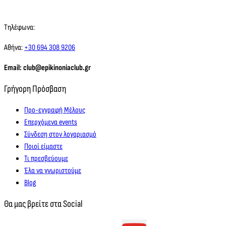
Τηλέφωνα:
Αθήνα:
+30 694 308 9206
Email: club@epikinoniaclub.gr
Γρήγορη Πρόσβαση
Προ-εγγραφή Μέλους
Επερχόμενα events
Σύνδεση στον λογαριασμό
Ποιοί είμαστε
Τι πρεσβεύουμε
Έλα να γνωριστούμε
Blog
Θα μας βρείτε στα Social