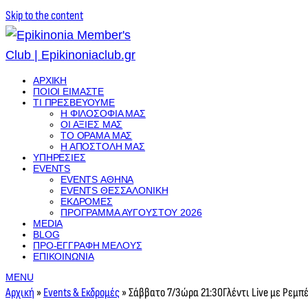
Skip to the content
ΑΡΧΙΚΉ
ΠΟΙΟΊ ΕΊΜΑΣΤΕ
ΤΙ ΠΡΕΣΒΕΎΟΥΜΕ
Η ΦΙΛΟΣΟΦΊΑ ΜΑΣ
ΟΙ ΑΞΊΕΣ ΜΑΣ
ΤΟ ΌΡΑΜΑ ΜΑΣ
Η ΑΠΟΣΤΟΛΉ ΜΑΣ
ΥΠΗΡΕΣΊΕΣ
EVENTS
EVENTS ΑΘΉΝΑ
EVENTS ΘΕΣΣΑΛΟΝΊΚΗ
ΕΚΔΡΟΜΈΣ
ΠΡΌΓΡΑΜΜΑ ΑΥΓΟΎΣΤΟΥ 2026
MEDIA
BLOG
ΠΡΟ-ΕΓΓΡΑΦΉ ΜΈΛΟΥΣ
ΕΠΙΚΟΙΝΩΝΊΑ
MENU
Αρχική
»
Events & Εκδρομές
»
Σάββατο 7/3ώρα 21:30Γλέντι Live με Ρεμπ