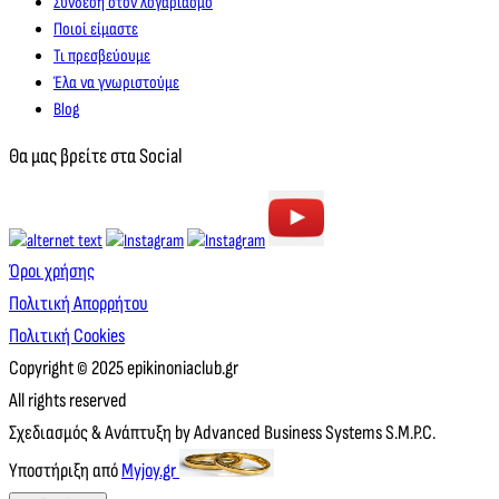
Σύνδεση στον λογαριασμό
Ποιοί είμαστε
Τι πρεσβεύουμε
Έλα να γνωριστούμε
Blog
Θα μας βρείτε στα Social
Όροι χρήσης
Πολιτική Απορρήτου
Πολιτική Cookies
Copyright © 2025 epikinoniaclub.gr
All rights reserved
Σχεδιασμός & Ανάπτυξη by Advanced Business Systems S.M.P.C.
Υποστήριξη από
Myjoy.gr