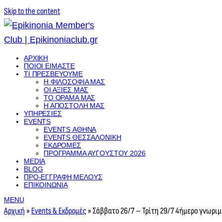
Skip to the content
ΑΡΧΙΚΉ
ΠΟΙΟΊ ΕΊΜΑΣΤΕ
ΤΙ ΠΡΕΣΒΕΎΟΥΜΕ
Η ΦΙΛΟΣΟΦΊΑ ΜΑΣ
ΟΙ ΑΞΊΕΣ ΜΑΣ
ΤΟ ΌΡΑΜΑ ΜΑΣ
Η ΑΠΟΣΤΟΛΉ ΜΑΣ
ΥΠΗΡΕΣΊΕΣ
EVENTS
EVENTS ΑΘΉΝΑ
EVENTS ΘΕΣΣΑΛΟΝΊΚΗ
ΕΚΔΡΟΜΈΣ
ΠΡΌΓΡΑΜΜΑ ΑΥΓΟΎΣΤΟΥ 2026
MEDIA
BLOG
ΠΡΟ-ΕΓΓΡΑΦΉ ΜΈΛΟΥΣ
ΕΠΙΚΟΙΝΩΝΊΑ
MENU
Αρχική
»
Events & Εκδρομές
»
Σάββατο 26/7 – Τρίτη 29/7 4ήμερο γνωριμ