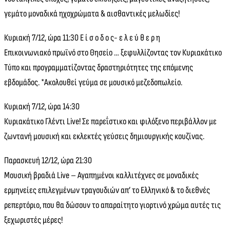
γεμάτο μοναδικά ηχοχρώματα & αισθαντικές μελωδίες!
Κυριακή 7/12, ώρα 11:30 Ε ί σ ο δ ο ς- ε λ ε ύ θ ε ρ η
Επικοινωνιακό πρωϊνό στο Θησείο … ξεφυλλίζοντας τον Κυριακάτικο
Τύπο και προγραμματίζοντας δραστηριότητες της επόμενης
εβδομάδος. *Ακολουθεί γεύμα σε μουσικό μεζεδοπωλείο.
Κυριακή 7/12, ώρα 14:30
Κυριακάτικο Γλέντι Live! Σε παρεΐστικο και φιλόξενο περιβάλλον με
ζωντανή μουσική και εκλεκτές γεύσεις δημιουργικής κουζίνας.
Παρασκευή 12/12, ώρα 21:30
Μουσική βραδιά Live – Αγαπημένοι καλλιτέχνες σε μοναδικές
ερμηνείες επιλεγμένων τραγουδιών απ’ το Ελληνικό & το διεθνές
ρεπερτόριο, που θα δώσουν το απαραίτητο γιορτινό χρώμα αυτές τις
ξεχωριστές μέρες!