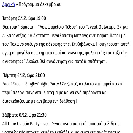
Αρχική
»
Πρόγραμμα Δεκεμβρίου
Τετάρτη 3/12, ώρα 19:00
Θεατρική βραδιά – “Λεωφορείο ο Πόθος” του Τενεσί Ουίλιαμς. Σκην.:
Δ. Καραντζάς. “Η έκπτωτη μεγαλοαστή Μπλάνς αντιπαρατίθεται με
τον Πολωνό σύζυγο της αδερφής της, Στ.Κοβάλσκι. Η σύγκρουση αυτή
εγείρει μεγάλα ερωτήματα περί κοινωνικής, φυλετικής και ταξικής
ανισότητας” Ακολουθεί συνάντηση για ποτό & συζήτηση.
Πέμπτη 4/12, ώρα 21:00
Face2Face – Singles’ night Party ! Σε ζεστό, στιλάτο και παρεΐστικο
περιβάλλον, συναντάμε άτομα με κοινά ενδιαφέροντα και
διασκεδάζουμε με ανεβασμένη διάθεση !
Σάββατο 6/12, ώρα 21:30
All Time Classic Party Live – Ένα συναρπαστικό μουσικό ταξίδι σε
νοσταλγικές εποχές, γεμάτο εκπλήξεις, μαγευτικές αναζητήσεις,