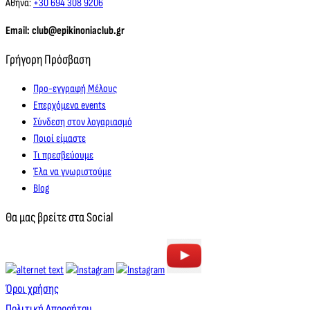
Αθήνα:
+30 694 308 9206
Email: club@epikinoniaclub.gr
Γρήγορη Πρόσβαση
Προ-εγγραφή Μέλους
Επερχόμενα events
Σύνδεση στον λογαριασμό
Ποιοί είμαστε
Τι πρεσβεύουμε
Έλα να γνωριστούμε
Blog
Θα μας βρείτε στα Social
Όροι χρήσης
Πολιτική Απορρήτου