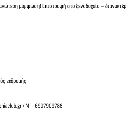
α ανώτερη μόρφωση! Επιστροφή στο ξενοδοχείο – διανυκτέ
γός εκδρομής
oniaclub.gr / M – 6907909788