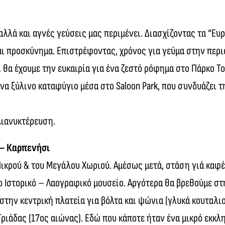
λλά και αγνές γεύσεις μας περιμένει. Διασχίζοντας τα “Ευ
ι προσκύνημα. Επιστρέφοντας, χρόνος για γεύμα στην περι
 θα έχουμε την ευκαιρία για ένα ζεστό ρόφημα στο Πάρκο Τ
 Ένα ξύλινο καταφύγιο μέσα στο Saloon Park, που συνδυάζει
ιανυκτέρευση.
 – Καρπενήσι
κρού & του Μεγάλου Χωριού. Αμέσως μετά, στάση γιά καφέ,
ο Ιστορικό – Λαογραφικό μουσείο. Αργότερα θα βρεθούμε στ
την κεντρική πλατεία για βόλτα και ψώνια (γλυκά κουταλιο
ιάδας (17ος αιώνας). Εδώ που κάποτε ήταν ένα μικρό εκκλη