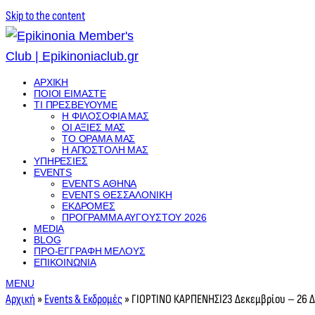
Skip to the content
ΑΡΧΙΚΉ
ΠΟΙΟΊ ΕΊΜΑΣΤΕ
ΤΙ ΠΡΕΣΒΕΎΟΥΜΕ
Η ΦΙΛΟΣΟΦΊΑ ΜΑΣ
ΟΙ ΑΞΊΕΣ ΜΑΣ
ΤΟ ΌΡΑΜΑ ΜΑΣ
Η ΑΠΟΣΤΟΛΉ ΜΑΣ
ΥΠΗΡΕΣΊΕΣ
EVENTS
EVENTS ΑΘΉΝΑ
EVENTS ΘΕΣΣΑΛΟΝΊΚΗ
ΕΚΔΡΟΜΈΣ
ΠΡΌΓΡΑΜΜΑ ΑΥΓΟΎΣΤΟΥ 2026
MEDIA
BLOG
ΠΡΟ-ΕΓΓΡΑΦΉ ΜΈΛΟΥΣ
ΕΠΙΚΟΙΝΩΝΊΑ
MENU
Αρχική
»
Events & Εκδρομές
»
ΓΙΟΡΤΙΝΟ ΚΑΡΠΕΝΗΣΙ23 Δεκεμβρίου – 26 