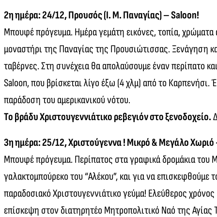
2η ημέρα: 24/12, Προυσός (Ι. Μ. Παναγίας) – Saloon!
Μπουφέ πρόγευμα. Ημέρα γεμάτη εικόνες, τοπία, χρώματα α
μοναστήρι της Παναγίας της Προυσιώτισσας. Ξενάγηση κα
ταβέρνες. Στη συνέχεια θα απολαύσουμε έναν περίπατο και
Saloon, που βρίσκεται λίγο έξω (4 χλμ) από το Καρπενήσι.
παράδοση του αμερικανικού νότου.
Το βράδυ Χριστουγεννιάτικο ρεβεγιόν στο ξενοδοχείο.
Δ
3η ημέρα: 25/12, Χριστούγεννα ! Μικρό & Μεγάλο Χωριό
Μπουφέ πρόγευμα. Περίπατος στα γραφικά δρομάκια του Μι
γαλακτομπούρεκο του “Αλέκου”, και για να επισκεφθούμε τ
παραδοσιακό Χριστουγεννιάτικο γεύμα! Ελεύθερος χρόνος σ
επίσκεψη στον διατηρητέο Μητροπολιτικό Ναό της Αγίας Τρ