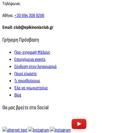
Τηλέφωνα:
Αθήνα:
+30 694 308 9206
Email: club@epikinoniaclub.gr
Γρήγορη Πρόσβαση
Προ-εγγραφή Μέλους
Επερχόμενα events
Σύνδεση στον λογαριασμό
Ποιοί είμαστε
Τι πρεσβεύουμε
Έλα να γνωριστούμε
Blog
Θα μας βρείτε στα Social